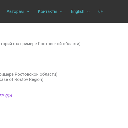
Авторам
Контакты
English
6+
торий (на примере Ростовской области)
римере Ростовской области)
 case of Rostov Region)
ТРУДА