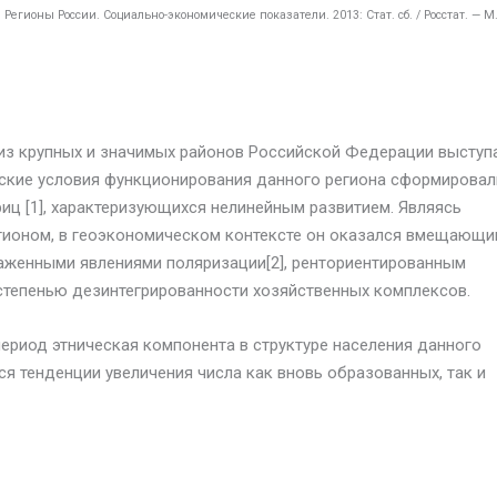
Регионы России. Социально-экономические показатели. 2013: Стат. сб. / Росстат. — М.
из крупных и значимых районов Российской Федерации выступ
ские условия функционирования данного региона сформировал
иц [1], характеризующихся нелинейным развитием. Являясь
гионом, в геоэкономическом контексте он оказался вмещающ
раженными явлениями поляризации[2], ренториентированным
степенью дезинтегрированности хозяйственных комплексов.
ериод этническая компонента в структуре населения данного
ся тенденции увеличения числа как вновь образованных, так и