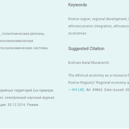
Keywords
Rostov region, regional development, 
ethnoeconomic integration, ethnoecono
economies
, полиэтнические регионы,
 этноэкономическая
Suggested Citation
 этноэкономические системы
Bizhoev Betal Muratovich
The ethnical economy as a resource f
Rostov Region)// Regional economy an
—
№4 (48)
. Art. #4860. Date issued: 3
рийных территорий (на примере
ие: электронный научный журнал.
ации: 30.12.2016. Режим