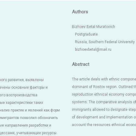
Authors
Bizhoev Betal Muratovich
Postgraduate
Russia, Southern Federal University
bizhoevbetal@mail.ru
Abstract
The article deals with ethnic compon
ного развития, выявлены
dominant of Rostov region. Outlined t
ачены основные факторы и
reproduction ethnical economy compon
ого воспроизводства
systems. The comparative analysis of 
ые характеристики таких
immigrants allowed to designate steps
ализ практик и явлений как форм
of development and implementation of
ммигрантов позволил обозначить
account the resources ethnical econo
е направления разработки и
оцессами, учитывающие ресурсы