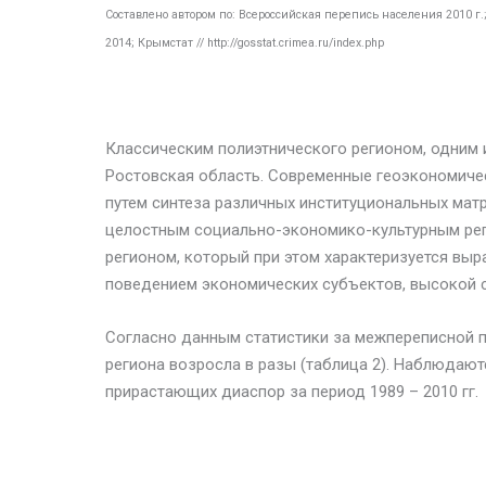
Составлено автором по: Всероссийская перепись населения 2010 г.; 
2014; Крымстат // http://gosstat.crimea.ru/index.php
Классическим полиэтнического регионом, одним 
Ростовская область. Современные геоэкономиче
путем синтеза различных институциональных матр
целостным социально-экономико-культурным ре
регионом, который при этом характеризуется вы
поведением экономических субъектов, высокой 
Согласно данным статистики за межпереписной п
региона возросла в разы (таблица 2). Наблюдают
прирастающих диаспор за период 1989 – 2010 гг.