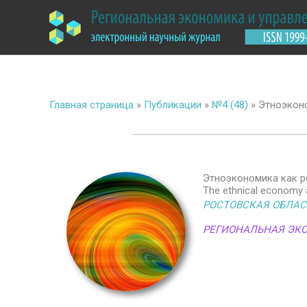
Перейти
к
содержимому
Главная страница
»
Публикации
»
№4 (48)
»
Этноэконо
Этноэкономика как р
The ethnical economy 
РОСТОВСКАЯ ОБЛАС
РЕГИОНАЛЬНАЯ ЭК