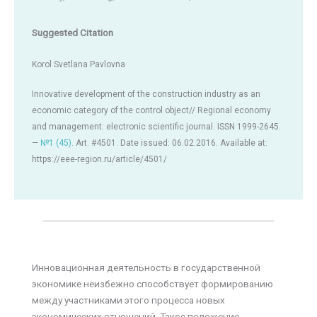
Suggested Citation
Korol Svetlana Pavlovna
Innovative development of the construction industry as an
economic category of the control object// Regional economy
and management: electronic scientific journal. ISSN 1999-2645.
—
№1 (45)
. Art. #4501. Date issued: 06.02.2016. Available at:
https://eee-region.ru/article/4501/
Инновационная деятельность в государственной
экономике неизбежно способствует формированию
между участниками этого процесса новых
экономических отношений. Такое положение