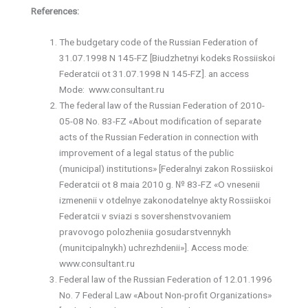
References:
The budgetary code of the Russian Federation of
31.07.1998 N 145-FZ [Biudzhetnyi kodeks Rossiiskoi
Federatcii ot 31.07.1998 N 145-FZ]. an access
Mode: www.consultant.ru
The federal law of the Russian Federation of 2010-
05-08 No. 83-FZ «About modification of separate
acts of the Russian Federation in connection with
improvement of a legal status of the public
(municipal) institutions» [Federalnyi zakon Rossiiskoi
Federatcii ot 8 maia 2010 g. № 83-FZ «O vnesenii
izmenenii v otdelnye zakonodatelnye akty Rossiiskoi
Federatcii v sviazi s sovershenstvovaniem
pravovogo polozheniia gosudarstvennykh
(munitcipalnykh) uchrezhdenii»]. Access mode:
www.consultant.ru
Federal law of the Russian Federation of 12.01.1996
No. 7 Federal Law «About Non-profit Organizations»