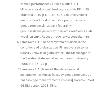
of their performance» [Prikaz Minfina RF i
Ministerstva ekonomicheskogo razvitiia RF ot 29
oktiabria 2010 g. N 136n/526 «Ob utverzhdenii
metodicheskikh rekomendatcii po formirovaniiu
gosudarstvennykh zadanii federalnym
gosudarstvennym uchrezhdeniiam i kontroliu za ikh
vypolneniem»]. Access mode: www.consultant.ru
Ermakova E.A. Financial system of Russia in the
conditions of globalization [Finansovaia sistema
Rossii v usloviiakh globalizatcii]. the Messenger of
the Saratov state social and economic university.
2006. No. 15. 77 p.
Ermakova E.A. Bases of the state financial
management in Russia [Osnovy gosudarstvennogo
finansovogo menedzhmenta v Rossii]. Saratov: Prod.
SGSEU center, 2008. 58 p.