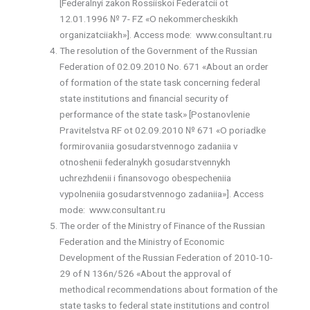
[Federalnyi zakon Rossiiskoi Federatcii ot
12.01.1996 № 7- FZ «O nekommercheskikh
organizatciiakh»]. Access mode: www.consultant.ru
The resolution of the Government of the Russian
Federation of 02.09.2010 No. 671 «About an order
of formation of the state task concerning federal
state institutions and financial security of
performance of the state task» [Postanovlenie
Pravitelstva RF ot 02.09.2010 № 671 «O poriadke
formirovaniia gosudarstvennogo zadaniia v
otnoshenii federalnykh gosudarstvennykh
uchrezhdenii i finansovogo obespecheniia
vypolneniia gosudarstvennogo zadaniia»]. Access
mode: www.consultant.ru
The order of the Ministry of Finance of the Russian
Federation and the Ministry of Economic
Development of the Russian Federation of 2010-10-
29 of N 136n/526 «About the approval of
methodical recommendations about formation of the
state tasks to federal state institutions and control