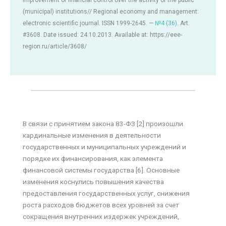
Improvement of financial control over the activity of the public
(municipal) institutions// Regional economy and management:
electronic scientific journal. ISSN 1999-2645. —
№4 (36)
. Art.
#3608. Date issued: 24.10.2013. Available at: https://eee-
region.ru/article/3608/
В связи с принятием закона 83-ФЗ [2] произошли
кардинальные изменения в деятельности
государственных и муниципальных учреждений и
порядке их финансирования, как элемента
финансовой системы государства [6]. Основные
изменения коснулись повышения качества
предоставления государственных услуг, снижения
роста расходов бюджетов всех уровней за счет
сокращения внутренних издержек учреждений,