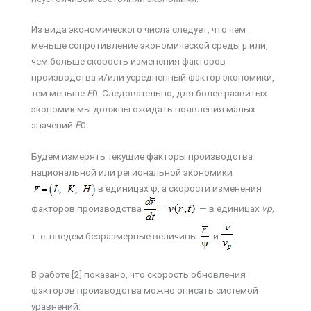
Из вида экономического числа следует, что чем
меньше сопротивление экономической среды µ или,
чем больше скорость изменения факторов
производства и/или усредненный фактор экономики,
тем меньше
Е
0. Следовательно, для более развитых
экономик мы должны ожидать появления малых
значений
Е
0
.
Будем измерять текущие факторы производства
национальной или региональной экономики
в единицах ψ, а скорости изменения
факторов производства
— в единицах
v
р
,
т. е. введем безразмерные величины
и
.
В работе [2] показано, что скорость обновления
факторов производства можно описать системой
уравнений: