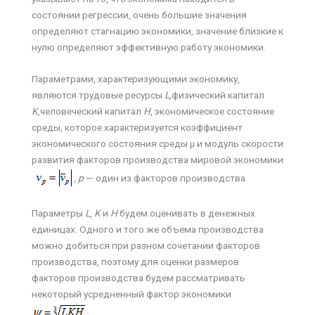
состоянии регрессии, очень большие значения
определяют стагнацию экономики, значение близкие к
нулю определяют эффективную работу экономики.
Параметрами, характеризующими экономику,
являются трудовые ресурсы
L
,физический капитал
K
,человеческий капитал
Н
, экономическое состояние
среды, которое характеризуется коэффициент
экономического состояния среды µ и модуль скорости
развития факторов производства мировой экономики
,
р
— один из факторов производства.
Параметры
L
,
K
и
Н
будем оценивать в денежных
единицах. Одного и того же объема производства
можно добиться при разном сочетании факторов
производства, поэтому для оценки размеров
факторов производства будем рассматривать
некоторый усредненный фактор экономики
.