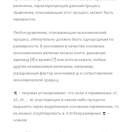
величины, характеризующие данный процесс.
Уравнение, описывающее этот процесс, может быть
неизвестно.
Любое уравнение, описывающее экономический
процесс, обязательно должно быть однородным по
размерности. В экономике в качестве основных
экономических величин можно взять денежную
единицу [
R
] и время [
T
] или использовать любые
другие независимые величины, например,
усредненный фактор экономики ψ и сопротивление
экономической среды µ.
– теорема устанавливает, что если
n
переменных
х
1,
х
2
, х
3
, … х
n, участвующих в каком-либо процессе
выразить через выделенные основные переменные, то
их можно сгруппировать в
п-
m
безразмерных
–
членов: