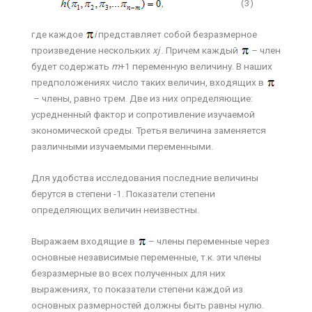
, (3)
где каждое
i
представляет собой безразмерное
произведение нескольких
xj
. Причем каждый
– член
будет содержать
m
+1 переменную величину. В наших
предположениях число таких величин, входящих в
– члены, равно трем. Две из них определяющие:
усредненный фактор и сопротивление изучаемой
экономической среды. Третья величина заменяется
различными изучаемыми переменными.
Для удобства исследования последние величины
берутся в степени -1. Показатели степени
определяющих величин неизвестны.
Выражаем входящие в
– члены переменные через
основные независимые переменные, т.к. эти члены
безразмерные во всех полученных для них
выражениях, то показатели степени каждой из
основных размерностей должны быть равны нулю.