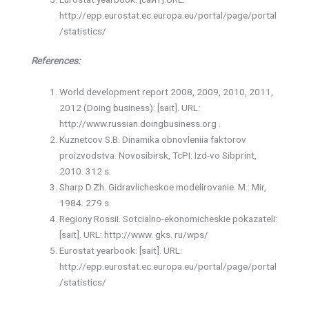
http://epp.eurostat.ec.europa.eu/portal/page/portal
/statistics/
References:
World development report 2008, 2009, 2010, 2011,
2012 (Doing business): [sait]. URL:
http://www.russian.doingbusiness.org .
Kuznetcov S.B. Dinamika obnovleniia faktorov
proizvodstva. Novosibirsk, TcPI: Izd-vo Sibprint,
2010. 312 s.
Sharp D.Zh. Gidravlicheskoe modelirovanie. M.: Mir,
1984. 279 s.
Regiony Rossii. Sotcialno-ekonomicheskie pokazateli:
[sait]. URL: http://www. gks. ru/wps/
Eurostat yearbook: [sait]. URL:
http://epp.eurostat.ec.europa.eu/portal/page/portal
/statistics/