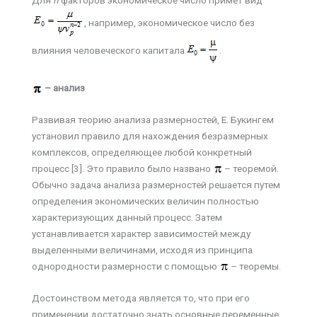
Для
n
факторов экономическое число примет вид
, например, экономическое число без
влияния человеческого капитала
.
–
анализ
Развивая теорию анализа размерностей, Е. Букингем
установил правило для нахождения безразмерных
комплексов, определяющее любой конкретный
процесс [3]. Это правило было названо
– теоремой.
Обычно задача анализа размерностей решается путем
определения экономических величин полностью
характеризующих данный процесс. Затем
устанавливается характер зависимостей между
выделенными величинами, исходя из принципа
однородности размерности с помощью
– теоремы.
Достоинством метода является то, что при его
применении достаточно знать основные переменные