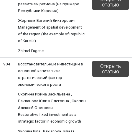
развитием региона (на примере
статью
Республики Карелия)
Жирнель Евгений Викторович
Management of spatial development
of the region (the example of Republic
of Karelia)
Zhirnel Eugene
904
Восстановительные инвестиции в
Открыть
основной капитал как
статью
стратегический фактор
экономического роста
Скопина Ирина Васильевна ,
Бакланова Юлия Олеговна , Скопин
Алексей Олегович
Restorative fixed investment as a
strategic factor in economic growth
Skopina Irina , Baklanova Julia O. ,