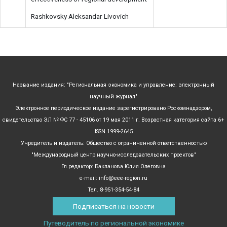
Rashkovsky Aleksandar Livovich
Название издания: "Региональная экономика и управление: электронный
научный журнал"
Электронное периодическое издание зарегистрировано Роскомнадзором,
свидетельство ЭЛ № ФС 77 - 45106 от 19 мая 2011 г. Возрастная категория сайта 6+
ISSN 1999-2645
Учредитель и издатель: Общество с ограниченной ответственностью
"Международный центр научно-исследовательских проектов"
Гл.редактор: Бакланова Юлия Олеговна
e-mail: info@eee-region.ru
Тел. 8-951-354-54-84
Подписаться на новости
Путеводитель по региональной экономике