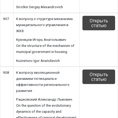
Sirotkin Sergey Alexandrovich
907
К вопросу о структуре механизма
Открыть
муниципального управления в
статью
ЖКХ
Кузнецов Игорь Анатольевич
On the structure of the mechanism of
municipal government in housing
Kuznetsov Igor Anatolievich
908
К вопросу эволюционной
Открыть
динамики потенциала и
статью
эффективности регионального
развития
Рашковский Александр Львович
On the question of the evolutionary
dynamics of the capacity and
effectiveness of regional development