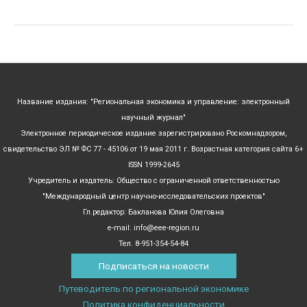
защита
Название издания: "Региональная экономика и управление: электронный
научный журнал"
Электронное периодическое издание зарегистрировано Роскомнадзором,
свидетельство ЭЛ № ФС 77 - 45106 от 19 мая 2011 г. Возрастная категория сайта 6+
ISSN 1999-2645
Учредитель и издатель: Общество с ограниченной ответственностью
"Международный центр научно-исследовательских проектов"
Гл.редактор: Бакланова Юлия Олеговна
e-mail: info@eee-region.ru
Тел. 8-951-354-54-84
Подписаться на новости
Путеводитель по региональной экономике
Политика конфиденциальности