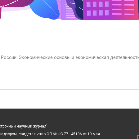
 России. Экономические основы и экономическая деятельность
ектронный научный журнал"
адзором, свидетельство ЭЛ № ФС 77 - 45106 от 19 мая