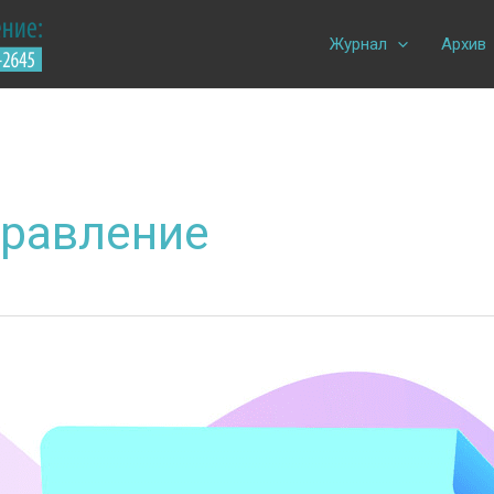
Журнал
Архив
правление